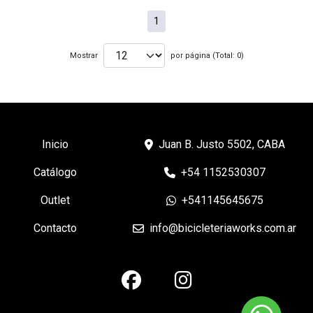
1
Mostrar
por página (Total: 0)
Inicio
Juan B. Justo 5502, CABA
Catálogo
+54 1152530307
Outlet
+541145645675
Contacto
info@bicicleteriaworks.com.ar