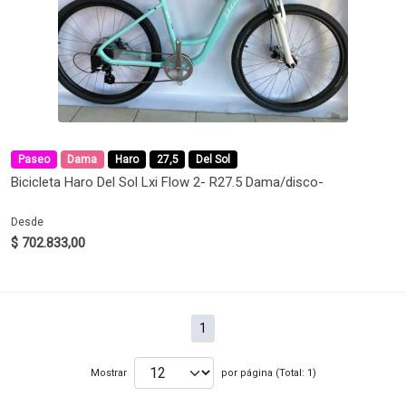
Paseo
Dama
Haro
27,5
Del Sol
Bicicleta Haro Del Sol Lxi Flow 2- R27.5 Dama/disco-
Desde
$ 702.833,00
1
Mostrar
por página (Total: 1)