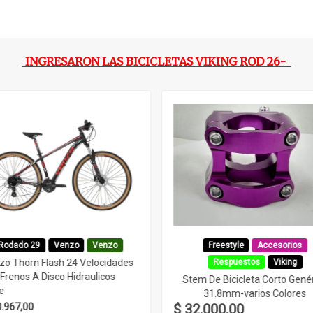
INGRESARON LAS BICICLETAS VIKING ROD 26-
Rodado 29
Venzo
Venzo
Freestyle
Accesorios
zo Thorn Flash 24 Velocidades
Respuestos
Viking
Frenos A Disco Hidraulicos
Stem De Bicicleta Corto Gené
e
31.8mm-varios Colores
0.967,00
$ 32.000,00