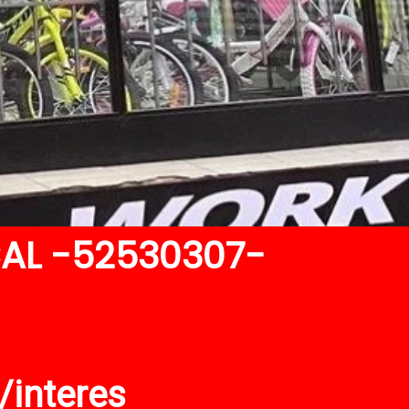
CAL -52530307-
/interes