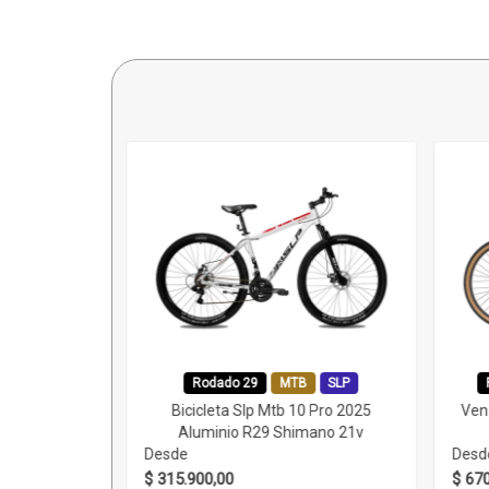
Rodado 29
MTB
SLP
Bicicleta Slp Mtb 10 Pro 2025
Ven
Aluminio R29 Shimano 21v
Desde
Desd
$ 315.900,00
$ 67