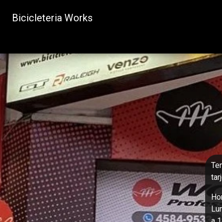
Bicicleteria Works
Te
tar
Hor
Lu
a 1