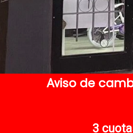
iso de camb
Av
3 cuota