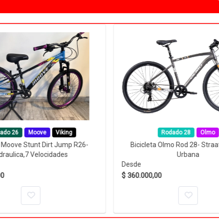
ado 26
Moove
Viking
Rodado 28
Olmo
a Moove Stunt Dirt Jump R26-
Bicicleta Olmo Rod 28- Straa
draulica,7 Velocidades
Urbana
Desde
00
$ 360.000,00