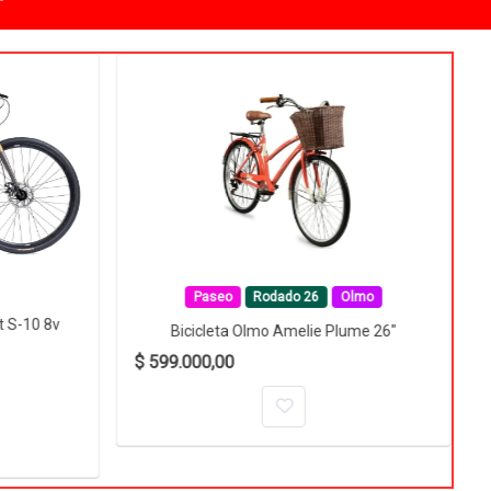
Paseo
Rodado 26
Olmo
t S-10 8v
Bicicleta Olmo Amelie Plume 26"
$ 599.000,00