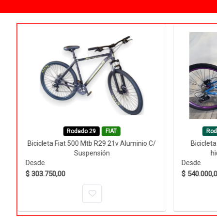
Rodado 29
FIAT
Rod
Bicicleta Fiat 500 Mtb R29 21v Aluminio C/
Biciclet
Suspensión
hi
Desde
Desde
$ 303.750,00
$ 540.000,