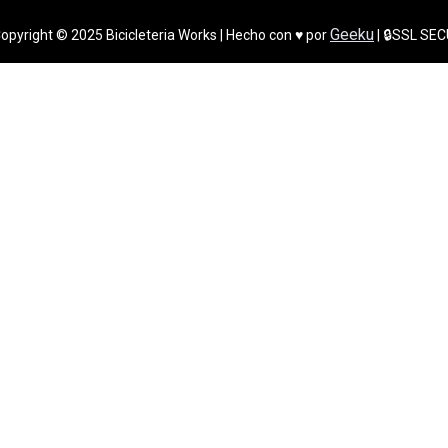
Geeku
opyright © 2025 Bicicleteria Works | Hecho con ♥ por
| 🔒SSL SE