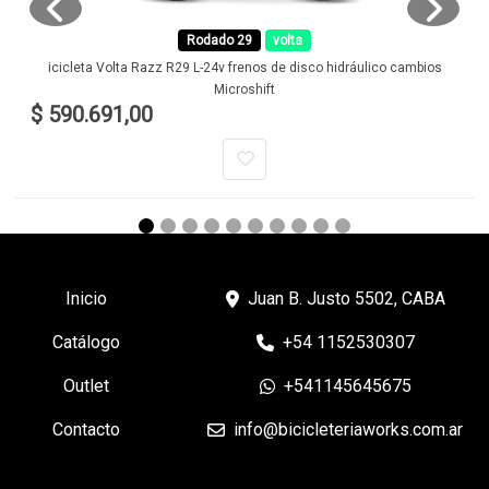
Rodado 29
volta
icicleta Volta Razz R29 L-24v frenos de disco hidráulico cambios
Microshift
$ 590.691,00
Inicio
Juan B. Justo 5502, CABA
Catálogo
+54 1152530307
Outlet
+541145645675
Contacto
info@bicicleteriaworks.com.ar